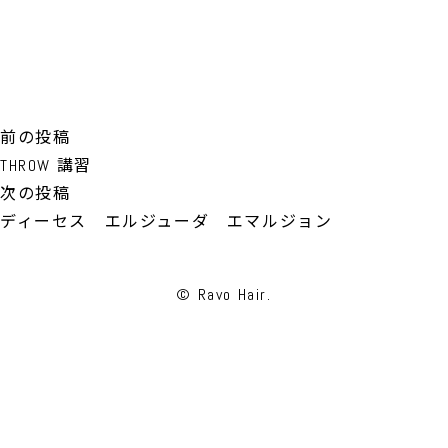
投
前
前の投稿
稿
の
THROW 講習
ナ
投
次
次の投稿
ビ
稿:
の
ディーセス エルジューダ エマルジョン
ゲ
投
ー
稿:
© Ravo Hair.
シ
ョ
ン