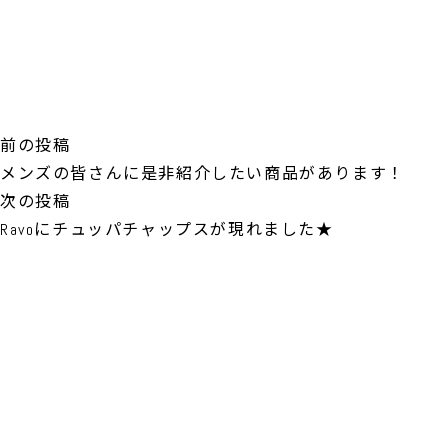
投
前
前の投稿
稿
の
メンズの皆さんに是非紹介したい商品があります！
ナ
投
次
次の投稿
ビ
稿:
の
Ravoにチュッパチャップスが現れました★
ゲ
投
ー
稿:
シ
ョ
ン