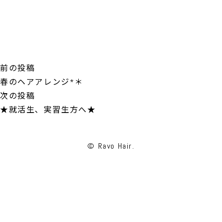
投
前
前の投稿
稿
の
春のヘアアレンジ*＊
ナ
投
次
次の投稿
ビ
稿:
の
★就活生、実習生方へ★
ゲ
投
ー
稿:
© Ravo Hair.
シ
ョ
ン