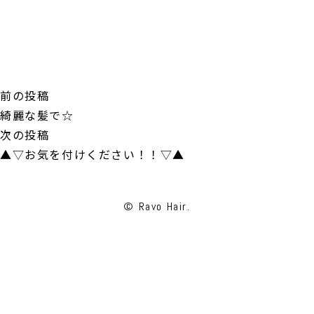
投
前
前の投稿
稿
の
綺麗な髪で☆
ナ
投
次
次の投稿
ビ
稿:
の
▲▽お気を付けください！！▽▲
ゲ
投
ー
稿:
© Ravo Hair.
シ
ョ
ン