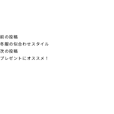
投
前
前の投稿
稿
の
冬服の似合わせスタイル
ナ
投
次
次の投稿
ビ
稿:
の
プレゼントにオススメ！
ゲ
投
ー
稿:
シ
ョ
ン