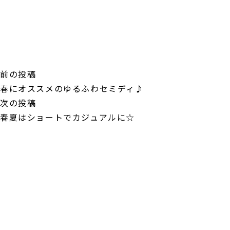
投
前
前の投稿
稿
の
春にオススメのゆるふわセミディ♪
ナ
投
次
次の投稿
ビ
稿:
の
春夏はショートでカジュアルに☆
ゲ
投
ー
稿:
シ
ョ
ン