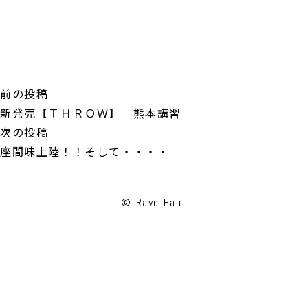
投
前
前の投稿
稿
の
新発売【ＴＨＲＯＷ】 熊本講習
ナ
投
次
次の投稿
ビ
稿:
の
座間味上陸！！そして・・・・
ゲ
投
ー
稿:
© Ravo Hair.
シ
ョ
ン