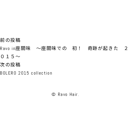
投
前
前の投稿
稿
の
Ravo in座間味 ～座間味での 初！ 奇跡が起きた ２
ナ
投
０１５～
ビ
稿:
次
次の投稿
ゲ
の
BOLERO 2015 collection
ー
投
シ
稿:
© Ravo Hair.
ョ
ン